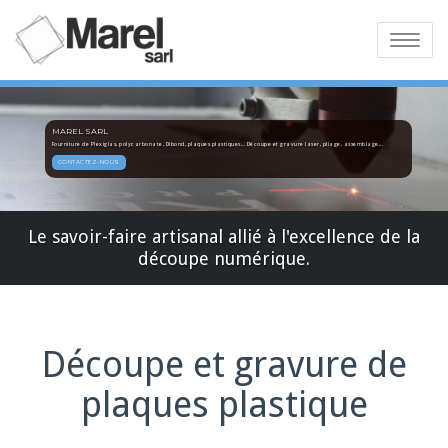
Toggle
navigatio
MAREL SARL
Fourniture de Plexiglas, polycarbonate, Dibond, plaques plastiques... Découpe et gravure laser, pliage, assemblage...
CONTACTEZ-NOUS
Le savoir-faire artisanal allié à l'excellence de la
découpe numérique.
Découpe et gravure de
plaques plastique