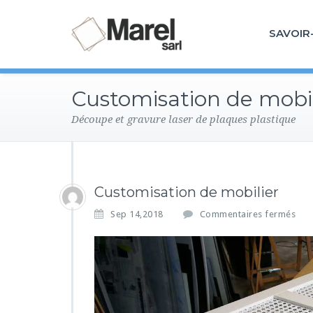
SAVOIR
Customisation de mobil
Découpe et gravure laser de plaques plastique
Customisation de mobilier
s
Sep 14,2018
Commentaires fermés
u
r
C
u
s
t
o