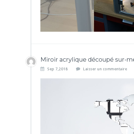
t
e
3
D
Miroir acrylique découpé sur-m
Sep 7,2018
Laisser un commentaire